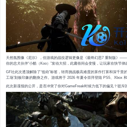
天然氛围像《尼尔》，但游戏的战役逻辑更像是《最终幻思7 重制版》—
你的忠犬伙伴“小酷（Koo）”发动大招，此庸俗间会变慢，让玩家在快节
GF社此次透顶解除了“低幼”标签，转而挑战极高难度的算作打算和深千里的
工场”刻板印象的翻身之作。游戏将于 2026 年夏令崇拜登陆 PS5、Xbox 和 
此次新谍报的公开，是否冲突了你对GameFreak时候力低下的偏见？驳