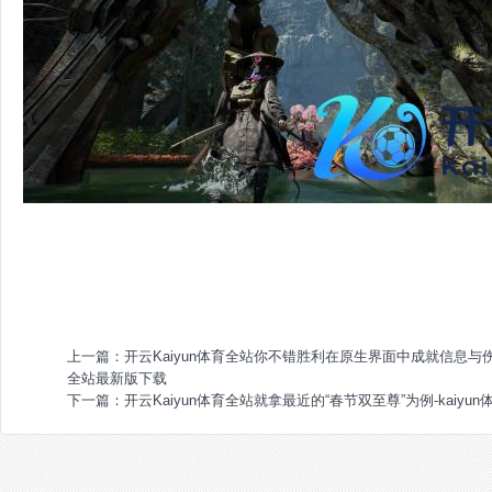
上一篇：
开云Kaiyun体育全站你不错胜利在原生界面中成就信息与伤害
全站最新版下载
下一篇：
开云Kaiyun体育全站就拿最近的“春节双至尊”为例-kaiyu