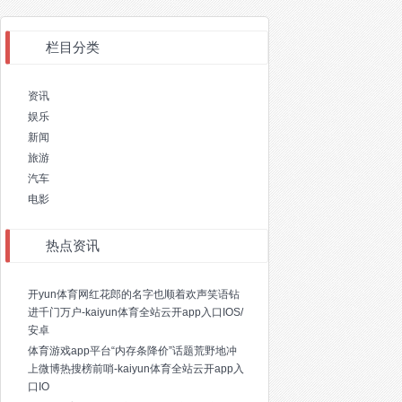
栏目分类
资讯
娱乐
新闻
旅游
汽车
电影
热点资讯
开yun体育网红花郎的名字也顺着欢声笑语钻
进千门万户-kaiyun体育全站云开app入口IOS/
安卓
体育游戏app平台“内存条降价”话题荒野地冲
上微博热搜榜前哨-kaiyun体育全站云开app入
口IO