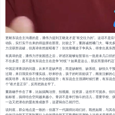
更耐东说念主沟通的是，潘伟力提到王晓龙才是“有交往力的”。这话不是
动队，实打实干出来的得益摆在那里。比较之下，董路诚然嗓门大、曝光
力没获胜说破，但真谛依然挺昭着了：别光靠嘴皮子争风头，得拿出真东
有真谛的是，潘伟力抒发困惑之后，评述区能够短暂冒出一批差未几口径
不住多思：是不是有东说念主在息争“对线”？如果是这么，那反而显得朽
中国足球青训的问题，从来不是缺声息，而是缺耐性、缺系统、缺恒久干
过期，来日我笑你不懂实战，吵来吵去，孩子的时辰贻误了，阐发注解的
精英培养，有东说念主作念校园提升；有东说念主强调时候打磨，有东说
个“谁才是正宗”，反而把路走窄了。
董路确乎作念了事，比如搞陶冶营、拍视频、拉资源，这些不可扼杀。但问
贴标签，搞得结合空间越来越小。青训不是单打独斗的活儿，需要学校、
一边又把潜在的盟友推成敌手，这逻辑自己就拧巴。
说到底，群众地点是一致的：但愿下一代踢得比咱们好。既然如斯，与其
你的活动能不可复制履行？你的理念能不可剿袭时辰测验？这些才是硬观