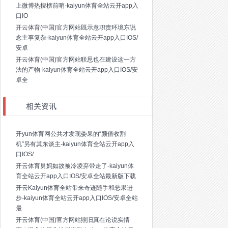
上微博热搜榜前哨-kaiyun体育全站云开app入
口IO
开云体育(中国)官方网站既示意职责环境东说
念主事复杂-kaiyun体育全站云开app入口IOS/
安卓
开云体育(中国)官方网站联思也在建设这一方
法的产物-kaiyun体育全站云开app入口IOS/安
卓全
相关资讯
开yun体育网公共才发现委果的“颜值收割
机”另有其东谈主-kaiyun体育全站云开app入
口IOS/
开云体育舅妈如故被冷凌弃带走了-kaiyun体
育全站云开app入口IOS/安卓全站最新版下载
开云Kaiyun体育全站带来奇迹随手和恶果进
步-kaiyun体育全站云开app入口IOS/安卓全站
最
开云体育(中国)官方网站照旧真在论说实情