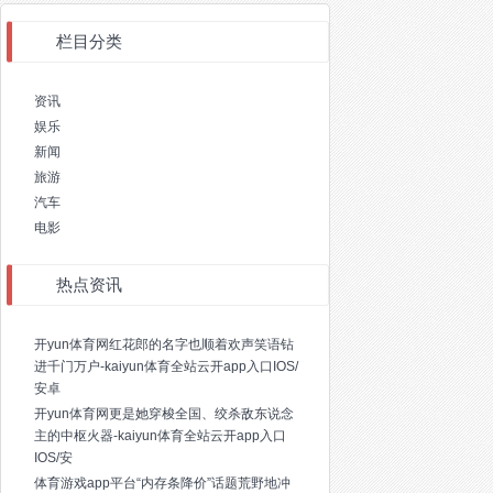
栏目分类
资讯
娱乐
新闻
旅游
汽车
电影
热点资讯
开yun体育网红花郎的名字也顺着欢声笑语钻
进千门万户-kaiyun体育全站云开app入口IOS/
安卓
开yun体育网更是她穿梭全国、绞杀敌东说念
主的中枢火器-kaiyun体育全站云开app入口
IOS/安
体育游戏app平台“内存条降价”话题荒野地冲