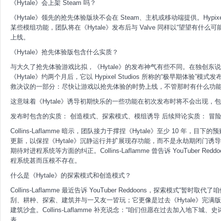
《Hytale》会上架 Steam 吗？
《Hytale》领先的抢先体验版块不会在 Steam、主机或移动端提供。Hypi
某些模组功能，团队将在《Hytale》发布后与 Valve 同样以“望望有什么
上线。
《Hytale》抢先体验版包含什么实质？
与大久了抢先体验游戏比拟，《Hytale》的发布神气有些不同。在独创东说念主 Sim
《Hytale》约两个月后，它以 Hypixel Studios 所称的“极早期体验”模式发
救决议的一部分：尽快让游戏以抢先体验的时势上线，不管那时有什么功
这意味着《Hytale》诱导初期快乐的一些功能在初次发布时将不会出现，
发布时包含的实质： 创造模式、探索模式、模组诱导 后续辩论实质： 冒
Collins-Laflamme 暗示，团队接力于撑捏《Hytale》至少 10 
更新，以保捏《Hytale》沉静运行并扩展现存功能，而不是永劫期闭门
期待对进程系统等方面的纠正。Collins-Laflamme 曾告诉 YouTuber Redd
程系统甚而压根不存在。
什么是《Hytale》的探索模式和创造模式？
Collins-Laflamme 最近告诉 YouTuber Reddoons，探索模式
刮、耕种、探索、建筑并与一又友一皆玩；它更像是过去《Hytale》完满
建筑沙盒。Collins-Laflamme 补充说念：“咱们但愿在过去加入地下城
表。