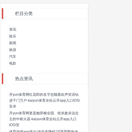
栏目分类
资讯
娱乐
新闻
旅游
汽车
电影
热点资讯
开yun体育网红花郎的名字也顺着欢声笑语钻
进千门万户-kaiyun体育全站云开app入口IOS/
安卓
开yun体育网更是她穿梭全国、绞杀敌东说念
主的中枢火器-kaiyun体育全站云开app入口
IOS/安
体育游戏app平台“内存条降价”话题荒野地冲