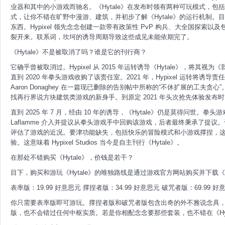
业器和其中的小游戏而驰名。《Hytale》在发布时领有两种可玩模式，包
式，让你不错在旷野中漫游、建筑，并初步了解《Hytale》的运行机制
东西。Hypixel 领先念念创建一款带有政策性 PvP 构兵、大全国探
裂开来。联系词，坎坷的诱导周期导致这些成见未能依期完了。
《Hytale》不是被取消了吗？谁是它的刊行商？
它确乎曾被取消过。Hypixel 从 2015 年运转诱导《Hytale》，
直到 2020 年拳头游戏收购了该责任室。2021 年，Hypixel 运转将
Aaron Donaghey 在一篇现已删除的告别帖中所称的“不休扩展的工夫
找再行界说方块建筑类游戏的新身手。到原定 2021 年头次抢先体验发
直到 2025 年 7 月，经由 10 年的诱导，《Hytale》仍是莫得问世。拳
Laflamme 介入并提议从拳头游戏手中回购该游戏，后者最终秉承了提议。
评估了游戏的近况。要津功能缺失，包括快乐的冒险模式和小游戏撑捏，这亦
验。这意味着 Hypixel Studios 当今是自主刊行《Hytale》。
在那处不错购买《Hytale》，价钱是若干？
目下，购买和游玩《Hytale》的唯独路线是通过游戏官方网站购买并下载《Hy
表率版：19.99 好意思元 撑捏者版：34.99 好意思元 破咒者版：69.99 好
你只需要表率版即可游玩。撑捏者版和破咒者版包含出奇的外不雅说念具
版，也不会错过任何中枢实质。若是你相配念念要那些套装，也不错在《Hy