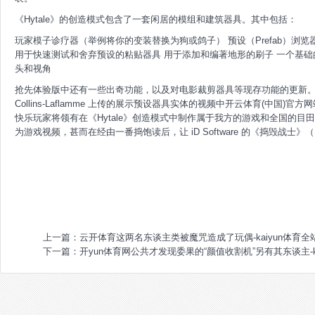
《Hytale》的创造模式包含了一套闲居的模组和建筑器具。其中包括：
玩家模子诊疗器（举例将你的变装替换为狗或鸽子） 预设（Prefab）
用于快速测试和舍弃预设的粘贴器具 用于添加和编著地形的刷子 一个基础的电影
头和视角
抢先体验版中还有一些出奇功能，以及对电影裁剪器具等现存功能的更新
Collins-Laflamme 上传的展示预设器具实体的视频中开云体育(中国)官
快乐玩家将领有在《Hytale》创造模式中制作属于我方的游戏和全国的目田。Coll
为游戏视频，甚而在经由一番捣饱读后，让 iD Software 的《捣毁战士》
上一篇：
云开体育这两名东谈主类被魔咒造成了玩偶-kaiyun体育全站
下一篇：
开yun体育网公共才发现委果的“颜值收割机”另有其东谈主-k