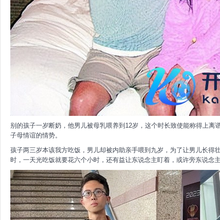
别的孩子一岁断奶，他男儿被母乳喂养到12岁，这个时长致使能称得上离谱
子母情谊的情势。
孩子两三岁本该我方吃饭，男儿却被内助亲手喂到九岁，为了让男儿长得
时，一天光吃饭就要花六个小时，还有益让东说念主盯着，或许旁东说念