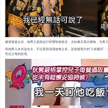
被遣复返台后，他男儿居然运行犯警制造枪支，夫妇俩又再次驱驰，为男
而他男儿本东说念主，不仅莫得涓滴改悔之意，还借着我方的“入狱履历”
究过父母的处境。