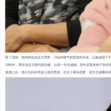
除了演戏，他内助也涉足主理界，刁钻的脾气和质直的言谈，让她成绩了
1996年，两东说念主因勾搭结缘，往复一年后成婚，四年后迎来独子孙安
复婚之后，他们夫妇在奇迹上彼此赞成，生活上看似恩爱，成为文娱圈东