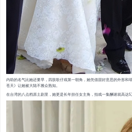
内助的名气比她还要早，四肢歌仔戏第一朝角，她凭借甜好意思的外形和
苍天》让她被大陆不雅众熟知。
在台湾的八点档原土剧里，她更是长年担任女主角，拍戏一集酬谢就高达5