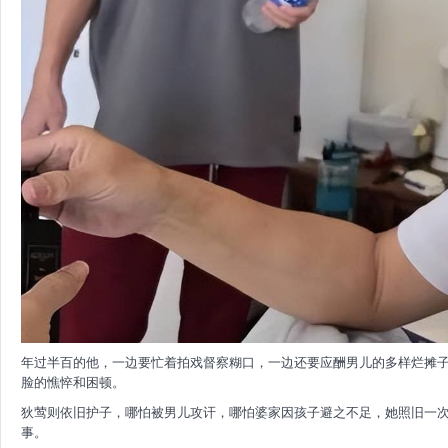
年过半百的他，一边要忙着拍戏督察糊口，一边还要应酬男儿的多样烂摊
脸的憔悴和困顿。
狄莺则依旧护子，哪怕被男儿攻讦，哪怕婆家因孩子避之不足，她照旧一
事。