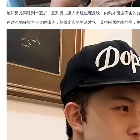
她和男儿同睡到十五岁，直到男儿进入出现生理反映，内助才留连不舍的
在这么的环境里长大的孩子，莫得寥寂的生活才气，莫得闲居的酬酢圈，