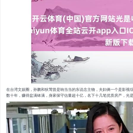
在台湾文娱圈，孙鹏和狄莺曾是响当当的东说念主物，夫妇俩一个是影视
数十年，赚得盆满钵满，身家保守估量超十亿，名下十几笔优质房产，光