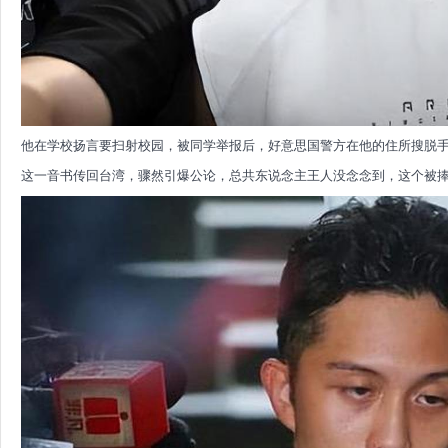
他在学校扬言要扫射校园，被同学举报后，好意思国警方在他的住所搜脱手枪
这一音书传回台湾，骤然引爆公论，总共东说念主王人没念念到，这个被