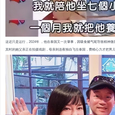
这还只是运行，2024年 ，他在泰国又一次肇事，因吸食赌气呢导致精神
其时的她父亲正在拍摄戏剧，母亲则连夜独自飞往泰国，费精心力才把男