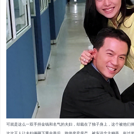
可就是这么一双手持金钱和名气的夫妇，却栽在了独子身上，这个被他们
次次王人让夫妇俩砸下重金善后，致使变卖房产、被东说念主糊弄，年过