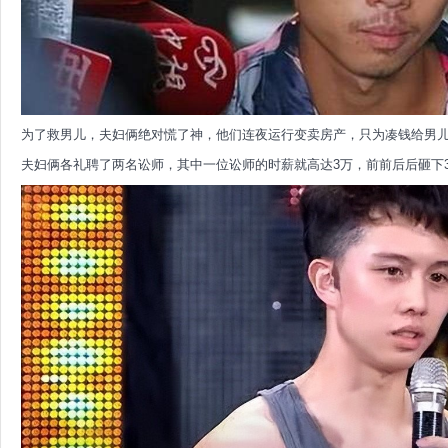
为了救男儿，夫妇俩绝对慌了神，他们连夜运行变卖房产，只为凑钱给男
夫妇俩各礼聘了两名讼师，其中一位讼师的时薪就高达3万，前前后后砸下3