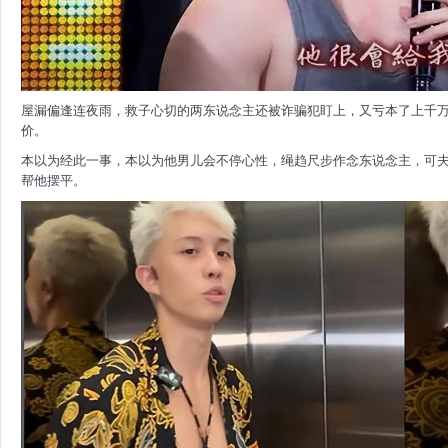
屋漏偏逢连夜雨，救子心切的两东说念主还被诈骗犯盯上，又亏本了上千
价。
本以为经此一事，本以为他男儿会不停心性，绳趋尺步作念东说念主，可
帮他摆平。