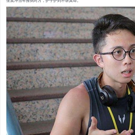
坐窝冲当年推倒对方，护子护到不讲真谛。