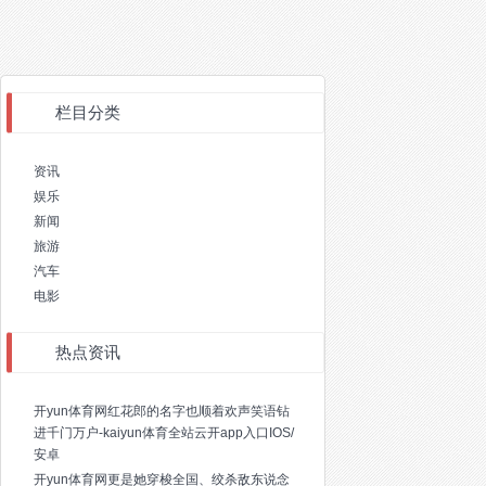
栏目分类
资讯
娱乐
新闻
旅游
汽车
电影
热点资讯
开yun体育网红花郎的名字也顺着欢声笑语钻
进千门万户-kaiyun体育全站云开app入口IOS/
安卓
开yun体育网更是她穿梭全国、绞杀敌东说念