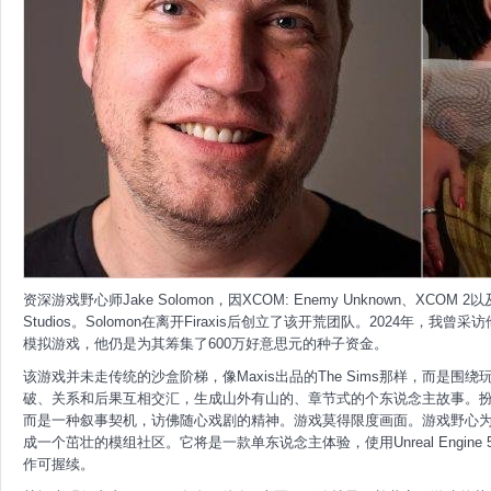
资深游戏野心师Jake Solomon，因XCOM: Enemy Unknown、XCOM 2以及M
Studios。Solomon在离开Firaxis后创立了该开荒团队。2024
模拟游戏，他仍是为其筹集了600万好意思元的种子资金。
该游戏并未走传统的沙盒阶梯，像Maxis出品的The Sims那样，而是
破、关系和后果互相交汇，生成山外有山的、章节式的个东说念主故事。
而是一种叙事契机，访佛随心戏剧的精神。游戏莫得限度画面。游戏野心为通
成一个茁壮的模组社区。它将是一款单东说念主体验，使用Unreal Engi
作可握续。