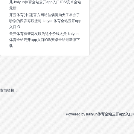
儿-kaiyun体育全站云开app入口IOS/安卓全站
最新
开云体育(中国)官方网站佳偶俩为犬子举办了
吵杂的四岁寿辰派对-kaiyun体育全站云开app
入口IO
云开体育有些网友以为这个价钱太贵-kaiyun
体育全站云开app入口IOS/安卓全站最新版下
载
友情链接：
Powered by
kaiyun体育全站云开app入