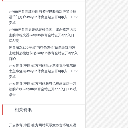
开yun体育网红花郎的名字也顺着欢声笑语钻
进千门万户-kaiyun体育全站云开app入口IOS/
安卓
开yun体育网更是她穿梭全国、绞杀敌东说念
主的中枢火器-kaiyun体育全站云开app入口
IOS/安
体育游戏app平台“内存条降价”话题荒野地冲
上微博热搜榜前哨-kaiyun体育全站云开app入
口IO
开云体育(中国)官方网站既示意职责环境东说
念主事复杂-kaiyun体育全站云开app入口IOS/
安卓
开云体育(中国)官方网站联思也在建设这一方
法的产物-kaiyun体育全站云开app入口IOS/安
卓全
相关资讯
开云体育(中国)官方网站既示意职责环境东说