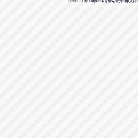
Powered by
kaiyun体育全站云开app入