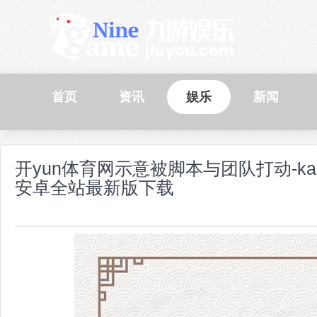
首页
资讯
娱乐
新闻
开yun体育网示意被脚本与团队打动-kai
安卓全站最新版下载