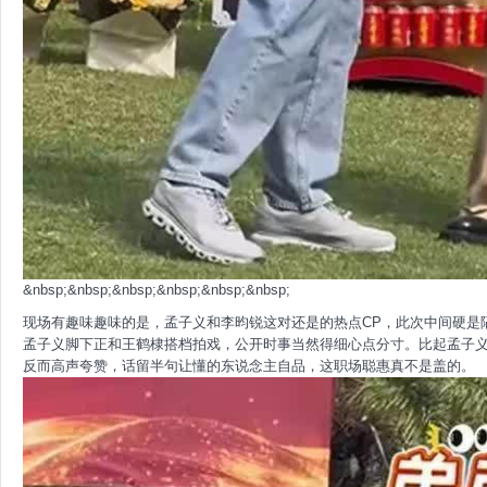
&nbsp;&nbsp;&nbsp;&nbsp;&nbsp;&nbsp;
现场有趣味趣味的是，孟子义和李昀锐这对还是的热点CP，此次中间硬是
孟子义脚下正和王鹤棣搭档拍戏，公开时事当然得细心点分寸。比起孟子义
反而高声夸赞，话留半句让懂的东说念主自品，这职场聪惠真不是盖的。