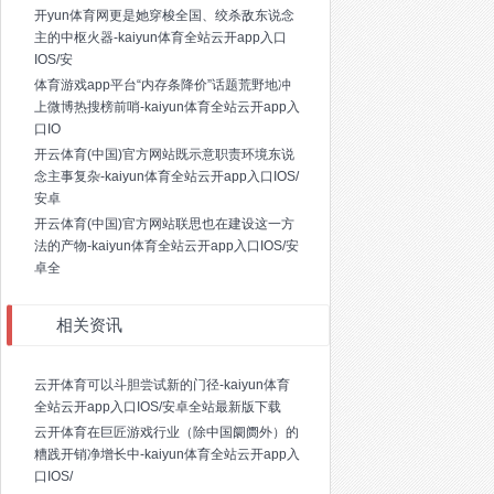
开yun体育网更是她穿梭全国、绞杀敌东说念
主的中枢火器-kaiyun体育全站云开app入口
IOS/安
体育游戏app平台“内存条降价”话题荒野地冲
上微博热搜榜前哨-kaiyun体育全站云开app入
口IO
开云体育(中国)官方网站既示意职责环境东说
念主事复杂-kaiyun体育全站云开app入口IOS/
安卓
开云体育(中国)官方网站联思也在建设这一方
法的产物-kaiyun体育全站云开app入口IOS/安
卓全
相关资讯
云开体育可以斗胆尝试新的门径-kaiyun体育
全站云开app入口IOS/安卓全站最新版下载
云开体育在巨匠游戏行业（除中国阛阓外）的
糟践开销净增长中-kaiyun体育全站云开app入
口IOS/