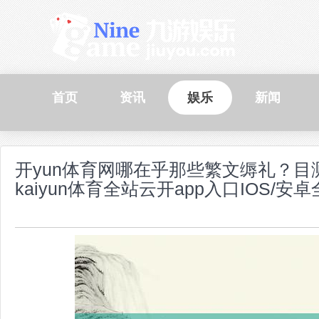
首页
资讯
娱乐
新闻
开yun体育网哪在乎那些繁文缛礼？目
kaiyun体育全站云开app入口IOS/