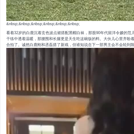
&nbsp;&nbsp;&nbsp;&nbsp;&nbsp;&nbsp;
看着32岁的白鹿沉着玄色波点裙搭配黑帽白袜，那股90年代留洋令嫒的范
干练中透着温暖，那腰围和长腿更是天生吃这碗饭的料。大伙儿心里齐盼
合拍了。诚然白鹿刚和丞磊搭了新戏，但谁知说念下一部男主会不会轮到