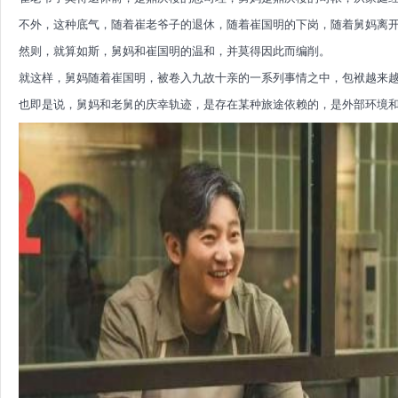
不外，这种底气，随着崔老爷子的退休，随着崔国明的下岗，随着舅妈离
然则，就算如斯，舅妈和崔国明的温和，并莫得因此而编削。
就这样，舅妈随着崔国明，被卷入九故十亲的一系列事情之中，包袱越来
也即是说，舅妈和老舅的庆幸轨迹，是存在某种旅途依赖的，是外部环境