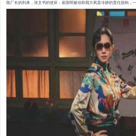
陈厂长的到来，张文书的使坏，崔国明被动和我方夙昔冷静的责任脱钩，