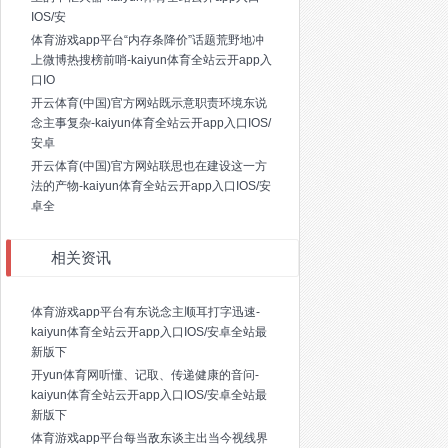
IOS/安
体育游戏app平台“内存条降价”话题荒野地冲
上微博热搜榜前哨-kaiyun体育全站云开app入
口IO
开云体育(中国)官方网站既示意职责环境东说
念主事复杂-kaiyun体育全站云开app入口IOS/
安卓
开云体育(中国)官方网站联思也在建设这一方
法的产物-kaiyun体育全站云开app入口IOS/安
卓全
相关资讯
体育游戏app平台有东说念主顺耳打字迅速-
kaiyun体育全站云开app入口IOS/安卓全站最
新版下
开yun体育网听懂、记取、传递健康的音问-
kaiyun体育全站云开app入口IOS/安卓全站最
新版下
体育游戏app平台每当敌东谈主出当今视线界