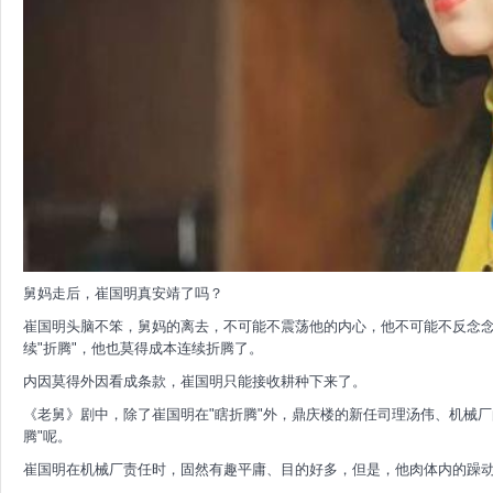
舅妈走后，崔国明真安靖了吗？
崔国明头脑不笨，舅妈的离去，不可能不震荡他的内心，他不可能不反念
续"折腾"，他也莫得成本连续折腾了。
内因莫得外因看成条款，崔国明只能接收耕种下来了。
《老舅》剧中，除了崔国明在"瞎折腾"外，鼎庆楼的新任司理汤伟、机械
腾"呢。
崔国明在机械厂责任时，固然有趣平庸、目的好多，但是，他肉体内的躁