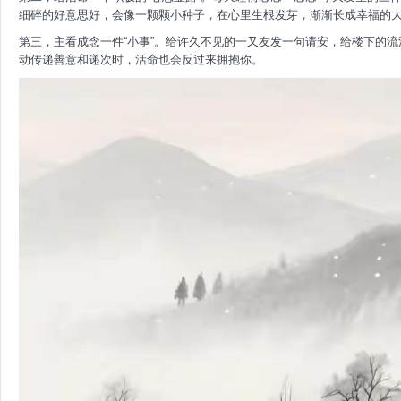
细碎的好意思好，会像一颗颗小种子，在心里生根发芽，渐渐长成幸福的
第三，主看成念一件“小事”。给许久不见的一又友发一句请安，给楼下的
动传递善意和递次时，活命也会反过来拥抱你。