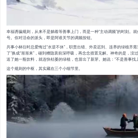
幸福诱骗规则，从来不是躺着等善事上门，而是一种“主动调频”的时刻。
号。你对活命的派头，即是阿谁关节的调频按钮。
共事小林往时总爱悔过“水逆不休”，职责出错、外卖迟到、连养的绿植齐蔫
了”换成“渐渐来”，碰到糟隐衷前深呼吸，再念念措置见解。神奇的是，没
送了她一瓶饮料，就连快枯萎的绿植，也冒出了新芽。她说：“不是善事找
这个规则的中枢，其实藏在三个小细节里。