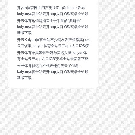
开yun体育网关闭声明径直由Solomon发布-
kaiyun体育全站云开app入口IOS/安卓全站最
开云体育这但是播音主合手圈的“奥斯卡”-
kaiyun体育全站云开app入口IOS/安卓全站最
新版下载
开云Kaiyun体育全站不少网友发声但愿其作出
公开谈歉-kaiyun体育全站云开app入口IOS/安
开云体育兼具媚骨千娇与深远头脑-kaiyun体
育全站云开app入口IOS/安卓全站最新版下载
云开体育但这并不代表他们失去了但愿-
kaiyun体育全站云开app入口IOS/安卓全站最
新版下载