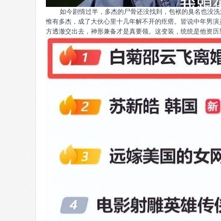
如今剧情过半，多杰的尸骨还没找到，包袱的臭名也没洗清
惟有多杰，成了大伙心里十几年解不开的疙瘩。皆说中年男演
方透澈交出去，神形兼备才是真要领。这变装，统统是他资历