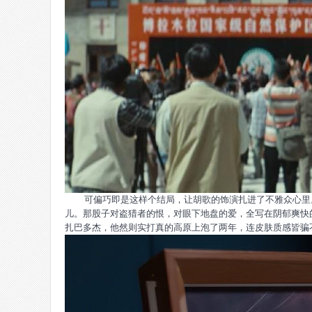
可偏巧即是这样个结局，让胡歌的饰演扎进了不雅众心里。
儿。那股子对盗猎者的恨，对眼下地盘的爱，全写在阴郁爽快
扎巴多杰，他然则实打真的高原上泡了两年，连皮肤质感皆骗