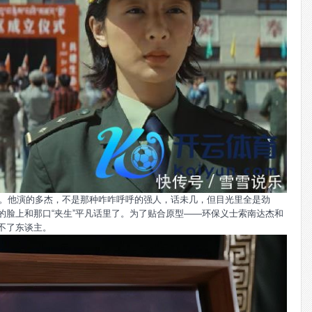
他演的多杰，不是那种咋咋呼呼的强人，话未几，但目光里全是劲
的脸上和那口“夹生”平凡话里了。为了贴合原型——环保义士索南达杰和
不了东谈主。