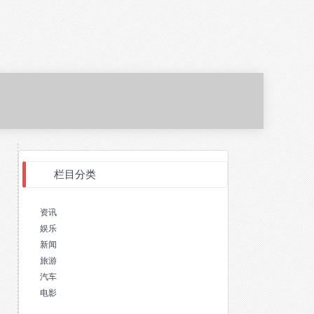
栏目分类
资讯
娱乐
新闻
旅游
汽车
电影