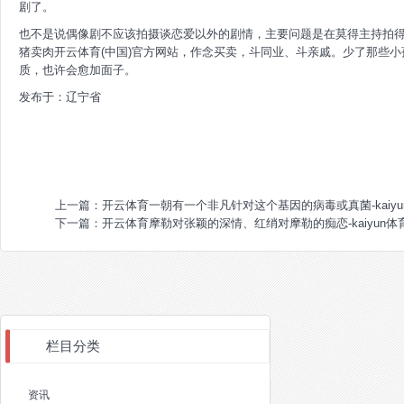
剧了。
也不是说偶像剧不应该拍摄谈恋爱以外的剧情，主要问题是在莫得主持拍
猪卖肉开云体育(中国)官方网站，作念买卖，斗同业、斗亲戚。少了那些
质，也许会愈加面子。
发布于：辽宁省
上一篇：
开云体育一朝有一个非凡针对这个基因的病毒或真菌-kaiyu
下一篇：
开云体育摩勒对张颖的深情、红绡对摩勒的痴恋-kaiyun体
栏目分类
资讯