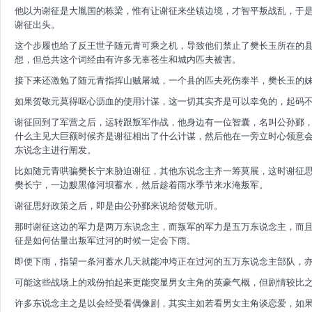
他以为谢征是大胤国的栋梁，惟有让谢征来坐镇边境，才智平叛战乱，于
谢征出头。
这个步履也给了反王世子随元青可乘之机，导致他们禁止了樊长玉所在的
想，但总共这个词经由有许多无辜苍生和城内匹夫被害。
接下来还激勉了随元青指挥山贼屠城，一个县的匹夫死伤泰半，樊长玉的
如果贺敬元莫得呕心沥血的使用计谋，这一切其实齐是可以幸免的，起码
谢征回到了军营之后，运转跟叛军作战，他身边有一位智囊，名叫公孙鄞
什么主见大巨额时候齐是谢征相出了什么计谋，然后他在一旁立时心领意
东说念主进行阐发。
比如随元青哄骗樊长宁来胁迫谢征，其他东说念主齐一筹莫展，这时谢征
樊长宁，一边黢黑修河坝蓄水，然后趁着雨水季节来水淹叛军。
谢征思好政策之后，即是由公孙鄞来说给贺敬元听。
那时谢征这边的军力是两万东说念主，而叛军的军力是五万东说念主，而
征是如何估量出叛军过河的时候一定会下雨。
即便下雨，指望一条河蓄水几天就能冲垮正在过河的五万东说念主部队，
可能这些战场上的戏份拍起来更能突显男女主角的英豪气概，但剧情较比
许多东说念主之是以会经受看偶像剧，其实主如若看男女主角谈恋爱，如