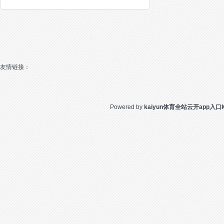
友情链接：
Powered by
kaiyun体育全站云开app入