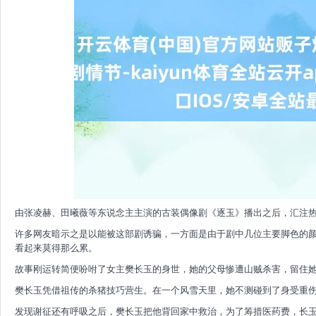
由张凌赫、田曦薇等东说念主主演的古装偶像剧《逐玉》播出之后，汇注
许多网友暗示之是以能被这部剧诱骗，一方面是由于剧中几位主要脚色的
看起来莫得那么累。
故事刚运转简便吩咐了女主樊长玉的身世，她的父母惨遭山贼杀害，留住
樊长玉凭借祖传的杀猪技巧营生。在一个风雪天里，她不测碰到了身受重
发现谢征还有呼吸之后，樊长玉把他背回家中救治，为了筹措医药费，长