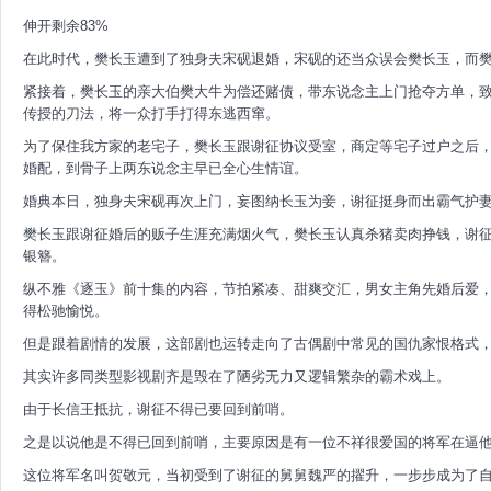
伸开剩余83%
在此时代，樊长玉遭到了独身夫宋砚退婚，宋砚的还当众误会樊长玉，而
紧接着，樊长玉的亲大伯樊大牛为偿还赌债，带东说念主上门抢夺方单，
传授的刀法，将一众打手打得东逃西窜。
为了保住我方家的老宅子，樊长玉跟谢征协议受室，商定等宅子过户之后
婚配，到骨子上两东说念主早已全心生情谊。
婚典本日，独身夫宋砚再次上门，妄图纳长玉为妾，谢征挺身而出霸气护
樊长玉跟谢征婚后的贩子生涯充满烟火气，樊长玉认真杀猪卖肉挣钱，谢
银簪。
纵不雅《逐玉》前十集的内容，节拍紧凑、甜爽交汇，男女主角先婚后爱
得松驰愉悦。
但是跟着剧情的发展，这部剧也运转走向了古偶剧中常见的国仇家恨格式
其实许多同类型影视剧齐是毁在了陋劣无力又逻辑繁杂的霸术戏上。
由于长信王抵抗，谢征不得已要回到前哨。
之是以说他是不得已回到前哨，主要原因是有一位不祥很爱国的将军在逼
这位将军名叫贺敬元，当初受到了谢征的舅舅魏严的擢升，一步步成为了